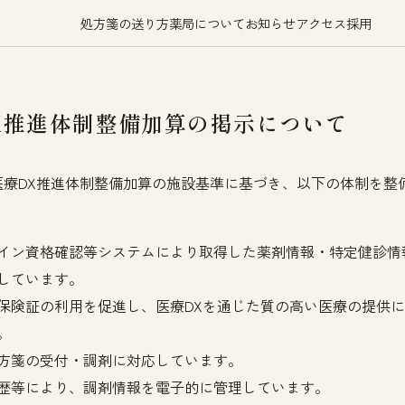
処方箋の送り方
薬局について
お知らせ
アクセス
採用
X推進体制整備加算の掲示について
医療DX推進体制整備加算の施設基準に基づき、以下の体制を整
イン資格確認等システムにより取得した薬剤情報・特定健診情
しています。
保険証の利用を促進し、医療DXを通じた質の高い医療の提供
。
方箋の受付・調剤に対応しています。
歴等により、調剤情報を電子的に管理しています。