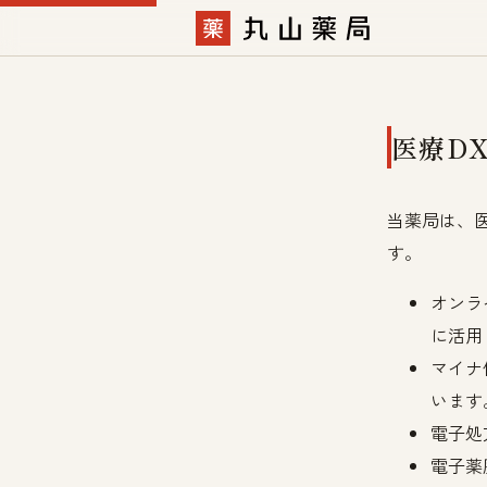
医療D
当薬局は、
す。
オンラ
に活用
マイナ
います
電子処
電子薬